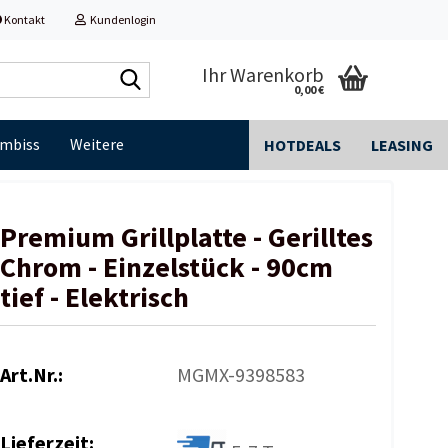
Kontakt
Kundenlogin
Shop
Ihr Warenkorb
0,00 €
durchsuchen...
Imbiss
Weitere
HOTDEALS
LEASING
Premium Grillplatte - Gerilltes
Chrom - Einzelstück - 90cm
tief - Elektrisch
Art.Nr.:
MGMX-9398583
Lieferzeit: