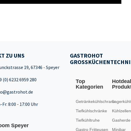
T ZU UNS
GASTROHOT
GROSSKÜCHENTECHNI
unckstrasse 19, 67346 - Speyer
9 (0) 6232 6959 280
Top
Hotdea
Kategorien
Produk
fo@gastrohot.de
Getränkekühlschrank
Lagerkühl
-Fr: 8:00 - 17:00 Uhr
Tiefkühlschränke
Kühlzellen
Tiefkühltruhe
Gasherde
oom Speyer
Gastro Fritteusen
Minibar