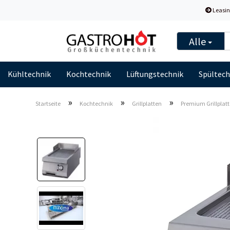
Leasin
Alle
Kühltechnik
Kochtechnik
Lüftungstechnik
Spültech
»
»
»
Startseite
Kochtechnik
Grillplatten
Premium Grillplatte