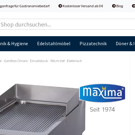
ganfrage für Gastronomiebedarf
Kostenloser Versand ab 0 €
Blog
nik & Hygiene
Edelstahlmöbel
Pizzatechnik
Döner & 
 - Gerilltes Chrom - Einzelstück - 90cm tief - Elektrisch