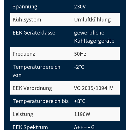
Spannung
230V
Kühlsystem
Umluftkühlung
EEK Geräteklasse
gewerbliche
Kühllagergeräte
Frequenz
50Hz
Temperaturbereich
-2°C
von
EEK Verordnung
VO 2015/1094 IV
Temperaturbereich bis
+8°C
Leistung
1196W
EEK Spektrum
A+++ - G