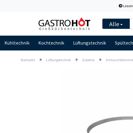
Leasin
Alle
Kühltechnik
Kochtechnik
Lüftungstechnik
Spültech
»
»
»
Startseite
Lüftungstechnik
Zubehör
Schlauchklemme 