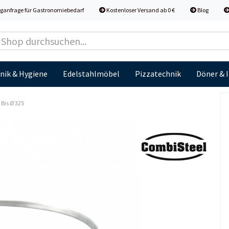
ganfrage für Gastronomiebedarf
Kostenloser Versand ab 0 €
Blog
nik & Hygiene
Edelstahlmöbel
Pizzatechnik
Döner & 
Bis Ø 325