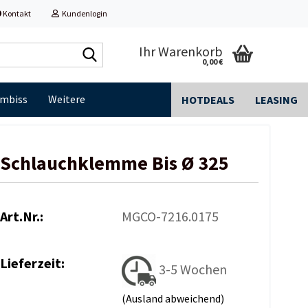
Kontakt
Kundenlogin
Shop
Ihr Warenkorb
0,00 €
durchsuchen...
Imbiss
Weitere
HOTDEALS
LEASING
Schlauchklemme Bis Ø 325
Art.Nr.:
MGCO-7216.0175
Lieferzeit:
3-5 Wochen
(Ausland abweichend)