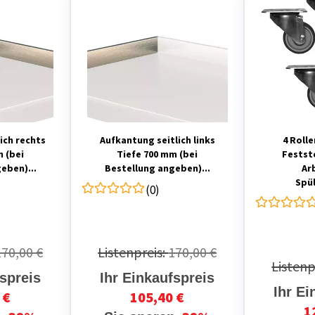
ich rechts
Aufkantung seitlich links
4 Rolle
m (bei
Tiefe 700 mm (bei
Festst
eben)...
Bestellung angeben)...
Ar
Spül
(0)
170,00 €
Listenpreis:
170,00 €
Listenp
fspreis
Ihr Einkaufspreis
Ihr Ei
 €
105,40 €
1