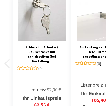
Schloss für Arbeits- /
Aufkantung seitl
Spülschränke mit
Tiefe 700 m
Schiebetüren (bei
Bestellung ang
Bestellung...
(0)
(0)
Listenpreis:
Listenpreis:
92,00 €
Ihr Einkau
Ihr Einkaufspreis
105,40
62,56 €