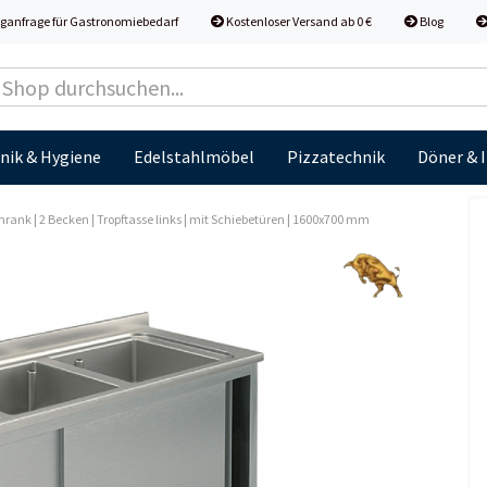
ganfrage für Gastronomiebedarf
Kostenloser Versand ab 0 €
Blog
nik & Hygiene
Edelstahlmöbel
Pizzatechnik
Döner & 
hrank | 2 Becken | Tropftasse links | mit Schiebetüren | 1600x700 mm