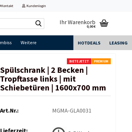
Kontakt
Kundenlogin
Shop
Ihr Warenkorb
0,00 €
durchsuchen...
Imbiss
Weitere
HOTDEALS
LEASING
BIETE JETZT
PREMIUM
Spülschrank | 2 Becken |
Tropftasse links | mit
Schiebetüren | 1600x700 mm
Art.Nr.:
MGMA-GLA0031
Lieferzeit: