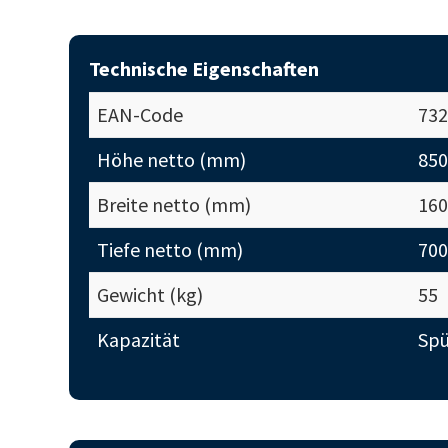
Technische Eigenschaften
EAN-Code
732
Höhe netto (mm)
850
Breite netto (mm)
160
Tiefe netto (mm)
700
Gewicht (kg)
55
Kapazität
Spü