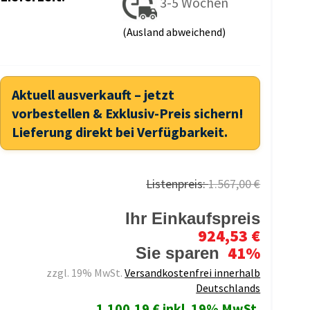
3-5 Wochen
(Ausland abweichend)
Aktuell ausverkauft – jetzt
vorbestellen & Exklusiv-Preis sichern!
Lieferung direkt bei Verfügbarkeit.
Listenpreis:
1.567,00 €
Ihr Einkaufspreis
924,53 €
41%
Sie sparen
zzgl. 19% MwSt.
Versandkostenfrei innerhalb
Deutschlands
1.100,19 € inkl. 19% MwSt.