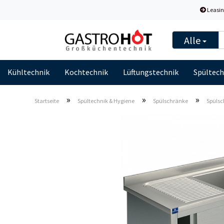
Leasin
Alle
Kühltechnik
Kochtechnik
Lüftungstechnik
Spültech
»
»
»
Startseite
Spültechnik & Hygiene
Spülschränke
Spülsc