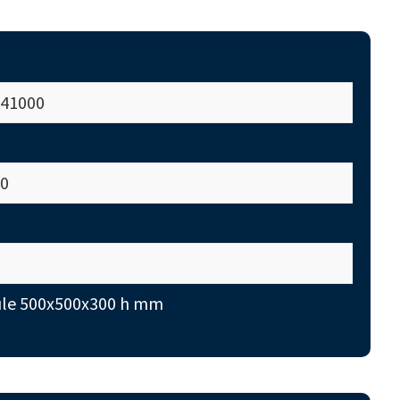
41000
0
le 500x500x300 h mm