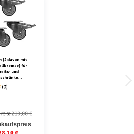
n (2 davon mit
ellbremse) für
beits- und
schränke...
(0)
reis:
210,00 €
nkaufspreis
28,10 €