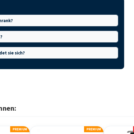
hrank?
k?
det sie sich?
hnen:
PREMIUM
PREMIUM