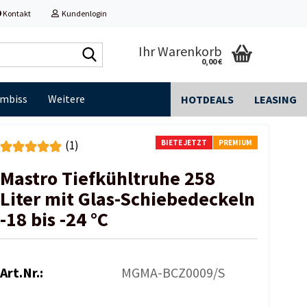
Kontakt
Kundenlogin
Shop
Ihr Warenkorb
0,00 €
durchsuchen...
Imbiss
Weitere
HOTDEALS
LEASING
BIETE JETZT
PREMIUM
(1)
Mastro Tiefkühltruhe 258
Liter mit Glas-Schiebedeckeln
-18 bis -24 °C
Art.Nr.:
MGMA-BCZ0009/S