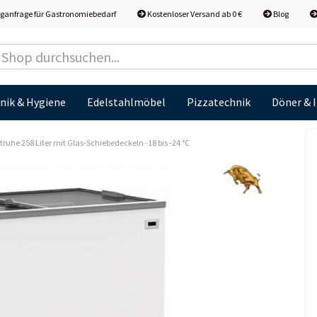
ganfrage für Gastronomiebedarf
Kostenloser Versand ab 0 €
Blog
nik & Hygiene
Edelstahlmöbel
Pizzatechnik
Döner & 
truhe 258 Liter mit Glas-Schiebedeckeln -18 bis -24 °C