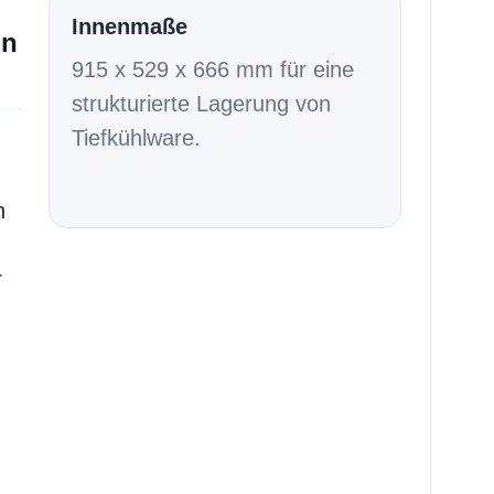
Innenmaße
on
915 x 529 x 666 mm für eine
strukturierte Lagerung von
Tiefkühlware.
n
g
r