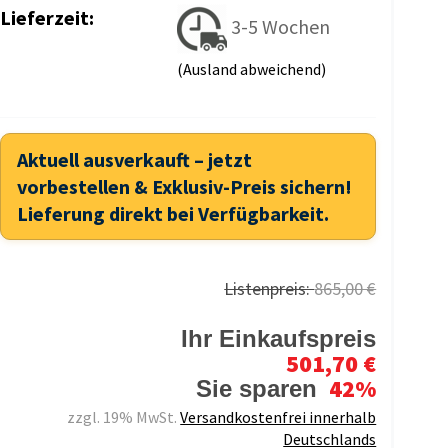
Lieferzeit:
3-5 Wochen
(Ausland abweichend)
Aktuell ausverkauft – jetzt
vorbestellen & Exklusiv-Preis sichern!
Lieferung direkt bei Verfügbarkeit.
Listenpreis:
865,00 €
Ihr Einkaufspreis
501,70 €
42%
Sie sparen
zzgl. 19% MwSt.
Versandkostenfrei innerhalb
Deutschlands