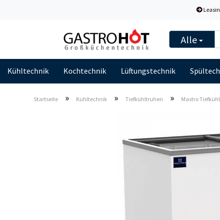
Leasin
Alle
Kühltechnik
Kochtechnik
Lüftungstechnik
Spültech
»
»
»
Startseite
Kühltechnik
Tiefkühltruhen
Mastro Tiefkühl