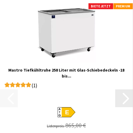
BIETE JETZT
PREMIUM
Mastro Tiefkühltruhe 258 Liter mit Glas-Schiebedeckeln -18
bis...
(1)
A
E
G
865,00 €
Listenpreis: