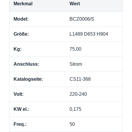
Merkmal
Wert
Model:
BCZ0006/S
Größe:
L1489 D653 H904
Kg:
75.00
Anschluss:
Strom
Katalogseite:
CS11-368
Volt:
220-240
KW el.:
0,175
Freq.:
50