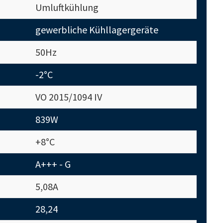
Umluftkühlung
gewerbliche Kühllagergeräte
50Hz
-2°C
VO 2015/1094 IV
839W
+8°C
A+++ - G
5,08A
28,24