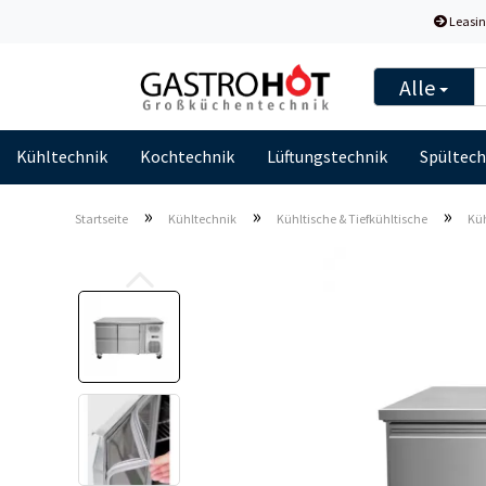
Leasin
Alle
Kühltechnik
Kochtechnik
Lüftungstechnik
Spültech
»
»
»
Startseite
Kühltechnik
Kühltische & Tiefkühltische
Küh