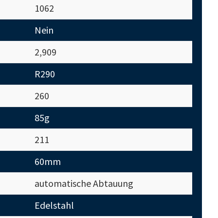
1062
Nein
2,909
R290
260
85g
211
60mm
automatische Abtauung
Edelstahl