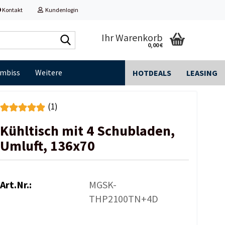
Kontakt
Kundenlogin
Shop
Ihr Warenkorb
0,00 €
durchsuchen...
Imbiss
Weitere
HOTDEALS
LEASING
(1)
Kühltisch mit 4 Schubladen,
Umluft, 136x70
Art.Nr.:
MGSK-
THP2100TN+4D