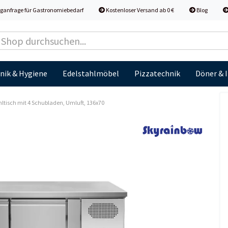
ganfrage für Gastronomiebedarf
Kostenloser Versand ab 0 €
Blog
nik & Hygiene
Edelstahlmöbel
Pizzatechnik
Döner & 
ltisch mit 4 Schubladen, Umluft, 136x70