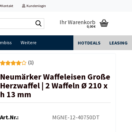
Kontakt
Kundenlogin
Shop
Ihr Warenkorb
0,00 €
durchsuchen...
Imbiss
Weitere
HOTDEALS
LEASING
(1)
Neumärker Waffeleisen Große
Herzwaffel | 2 Waffeln Ø 210 x
h 13 mm
Art.Nr.:
MGNE-12-40750DT