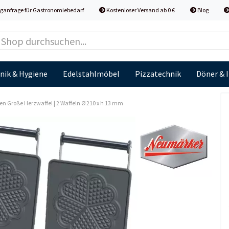
ganfrage für Gastronomiebedarf
Kostenloser Versand ab 0 €
Blog
nik & Hygiene
Edelstahlmöbel
Pizzatechnik
Döner & 
n Große Herzwaffel | 2 Waffeln Ø 210 x h 13 mm