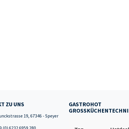
T ZU UNS
GASTROHOT
GROSSKÜCHENTECHNI
unckstrasse 19, 67346 - Speyer
9 (0) 6232 6959 280