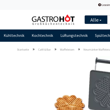
Leasin
Alle
Kühltechnik
Kochtechnik
Lüftungstechnik
Spültech
»
»
»
Startseite
Café & Bar
Waffeleisen
Neumärker Waffeleise