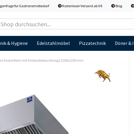
ganfrage für Gastronomiebedarf
Kostenloser Versand ab 0 €
Blog
nik & Hygiene
Edelstahlmöbel
Pizzatechnik
Döner & 
n Kastenform mit Einbaubeleuchtung | 2200x1200 mm