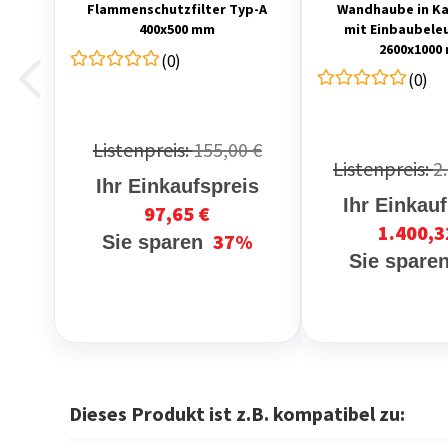
Flammenschutzfilter Typ-A
Wandhaube in K
400x500 mm
mit Einbaubele
2600x1000
(0)
(0)
Listenpreis:
155,00 €
Listenpreis:
2
Ihr Einkaufspreis
Ihr Einkau
97,65 €
1.400,3
37%
Sie sparen
Sie spare
Dieses Produkt ist z.B. kompatibel zu: