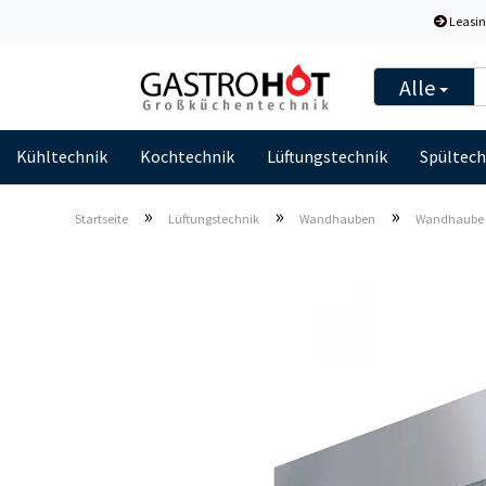
Leasin
Alle
Kühltechnik
Kochtechnik
Lüftungstechnik
Spültech
»
»
»
Startseite
Lüftungstechnik
Wandhauben
Wandhaube i