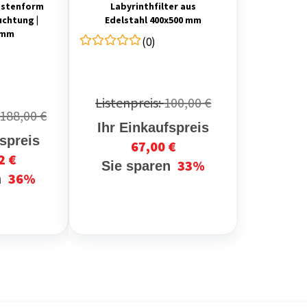
astenform
Labyrinthfilter aus
uchtung |
Edelstahl 400x500 mm
 mm
(0)
Listenpreis:
100,00 €
.188,00 €
Ihr Einkaufspreis
fspreis
67,00 €
2 €
33%
Sie sparen
36%
n