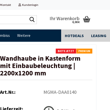
Kontakt
Kundenlogin
Shop
Ihr Warenkorb
0,00 €
durchsuchen...
Imbiss
Weitere
HOTDEALS
LEASING
BIETE JETZT
PREMIUM
Wandhaube in Kastenform
mit Einbaubeleuchtung |
2200x1200 mm
Art.Nr.:
MGMA-DAA0140
Lieferzeit: