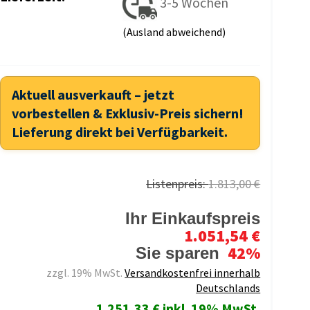
3-5 Wochen
(Ausland abweichend)
Aktuell ausverkauft – jetzt
vorbestellen & Exklusiv-Preis sichern!
Lieferung direkt bei Verfügbarkeit.
Listenpreis:
1.813,00 €
Ihr Einkaufspreis
1.051,54 €
42%
Sie sparen
zzgl. 19% MwSt.
Versandkostenfrei innerhalb
Deutschlands
1.251,33 € inkl. 19% MwSt.