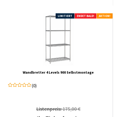
LIMITIERT
ENDET BALD!
AKTION!
Wandbretter 4 Levels 900 Selbstmontage
(0)
Listenpreis:
175,00 €