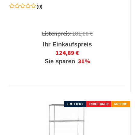
(0)
Listenpreis:
181,00 €
Ihr Einkaufspreis
124,89 €
31%
Sie sparen
LIMITIERT
ENDET BALD!
AKTION!