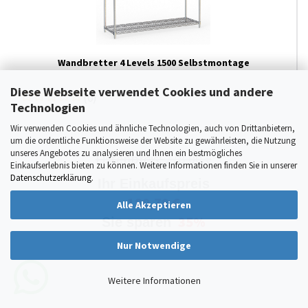
Wandbretter 4 Levels 1500 Selbstmontage
Diese Webseite verwendet Cookies und andere
(0)
Technologien
Wir verwenden Cookies und ähnliche Technologien, auch von Drittanbietern,
um die ordentliche Funktionsweise der Website zu gewährleisten, die Nutzung
unseres Angebotes zu analysieren und Ihnen ein bestmögliches
Listenpreis:
278,00 €
Einkaufserlebnis bieten zu können. Weitere Informationen finden Sie in unserer
Datenschutzerklärung
.
Ihr Einkaufspreis
180,70 €
Alle Akzeptieren
35%
Sie sparen
Nur Notwendige
Weitere Informationen