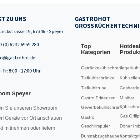
T ZU UNS
GASTROHOT
GROSSKÜCHENTECHNI
unckstrasse 19, 67346 - Speyer
9 (0) 6232 6959 280
Top
Hotdea
Kategorien
Produk
fo@gastrohot.de
Getränkekühlschrank
Lagerkühl
-Fr: 8:00 - 17:00 Uhr
Tiefkühlschränke
Kühlzellen
Tiefkühltruhe
Gasherde
oom Speyer
Gastro Fritteusen
Minibar
Kühlschra
Gewerbekühlschrank
n Sie unseren
Showroom
Gas Grillp
Gastro
r! Geräte vor Ort anschauen
Geschirrspüler
Döner Imb
kt mitnehmen oder liefern
Dunstabzugshauben
Kontaktgril