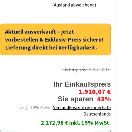
(Ausland abweichend)
Aktuell ausverkauft – jetzt
vorbestellen & Exklusiv-Preis sichern!
Lieferung direkt bei Verfügbarkeit.
Listenpreis:
3.351,00 €
Ihr Einkaufspreis
1.910,07 €
43%
Sie sparen
zzgl. 19% MwSt.
Versandkostenfrei innerhalb
Deutschlands
2.272,98 € inkl. 19% MwSt.