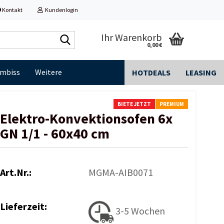
Kontakt
Kundenlogin
Shop
Ihr Warenkorb
0,00 €
durchsuchen...
Imbiss
Weitere
HOTDEALS
LEASING
BIETE JETZT
PREMIUM
Elektro-Konvektionsofen 6x
GN 1/1 - 60x40 cm
Art.Nr.:
MGMA-AIB0071
Lieferzeit:
3-5 Wochen