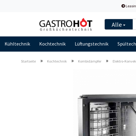
Leasin
Alle
Kühltechnik
Kochtechnik
Lüftungstechnik
Spültech
»
»
»
Startseite
Kochtechnik
Kombidämpfer
Elektro-Konvek