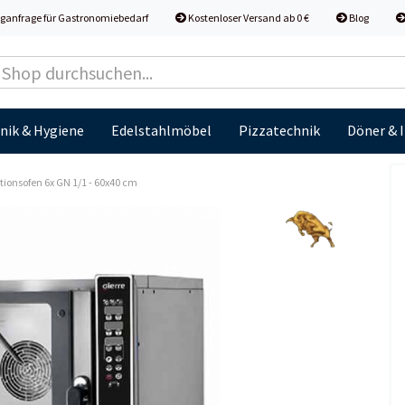
ganfrage für Gastronomiebedarf
Kostenloser Versand ab 0 €
Blog
nik & Hygiene
Edelstahlmöbel
Pizzatechnik
Döner & 
tionsofen 6x GN 1/1 - 60x40 cm