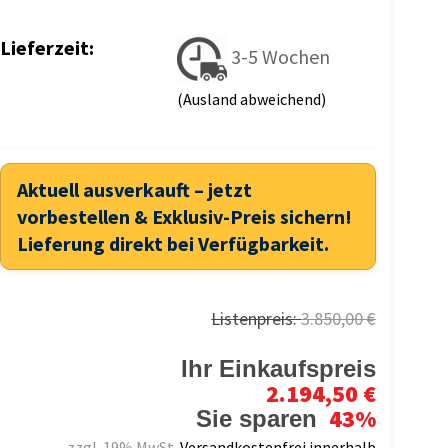
Lieferzeit:
3-5 Wochen
(Ausland abweichend)
Aktuell ausverkauft – jetzt
vorbestellen & Exklusiv-Preis sichern!
Lieferung direkt bei Verfügbarkeit.
Listenpreis:
3.850,00 €
Ihr Einkaufspreis
2.194,50 €
43%
Sie sparen
zzgl. 19% MwSt.
Versandkostenfrei innerhalb