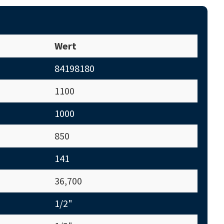
Wert
84198180
1100
1000
850
141
36,700
1/2"