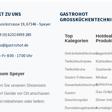
T ZU UNS
GASTROHOT
GROSSKÜCHENTECHNI
unckstrasse 19, 67346 - Speyer
9 (0) 6232 6959 280
Top
Hotdea
Kategorien
Produk
fo@gastrohot.de
Getränkekühlschrank
Lagerkühl
-Fr: 8:00 - 17:00 Uhr
Tiefkühlschränke
Kühlzellen
Tiefkühltruhe
Gasherde
oom Speyer
Gastro Fritteusen
Minibar
Kühlschra
Gewerbekühlschrank
n Sie unseren
Showroom
Gas Grillp
Gastro
r! Geräte vor Ort anschauen
Geschirrspüler
Döner Imb
kt mitnehmen oder liefern
Dunstabzugshauben
Kontaktgril