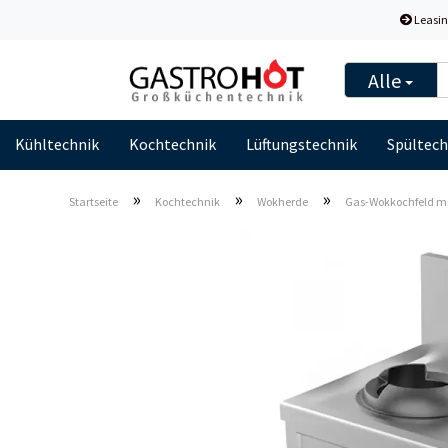
Leasin
Alle
Kühltechnik
Kochtechnik
Lüftungstechnik
Spültech
»
»
»
Startseite
Kochtechnik
Wokherde
Gas-Wokkochfeld mit