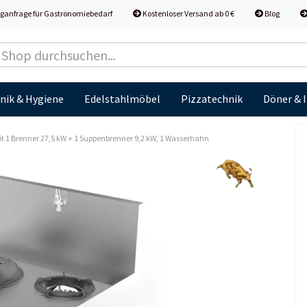
ganfrage für Gastronomiebedarf
Kostenloser Versand ab 0 €
Blog
nik & Hygiene
Edelstahlmöbel
Pizzatechnik
Döner & 
 1 Brenner 27,5 kW + 1 Suppenbrenner 9,2 kW, 1 Wasserhahn