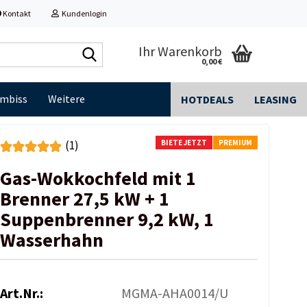
Kontakt
Kundenlogin
Shop
Ihr Warenkorb
0,00 €
durchsuchen...
Imbiss
Weitere
HOTDEALS
LEASING
BIETE JETZT
PREMIUM
(1)
Gas-Wokkochfeld mit 1
Brenner 27,5 kW + 1
Suppenbrenner 9,2 kW, 1
Wasserhahn
Art.Nr.:
MGMA-AHA0014/U