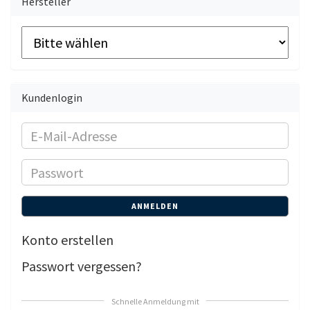
Hersteller
Kundenlogin
E-
Mail-
Passwort
Adresse
ANMELDEN
Konto erstellen
Passwort vergessen?
Schnelle Anmeldung mit