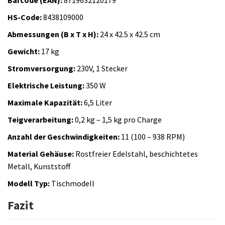
Barcode (EAN):
8719632120179
HS-Code:
8438109000
Abmessungen (B x T x H):
24 x 42.5 x 42.5 cm
Gewicht:
17 kg
Stromversorgung:
230V, 1 Stecker
Elektrische Leistung:
350 W
Maximale Kapazität:
6,5 Liter
Teigverarbeitung:
0,2 kg – 1,5 kg pro Charge
Anzahl der Geschwindigkeiten:
11 (100 – 938 RPM)
Material Gehäuse:
Rostfreier Edelstahl, beschichtetes
Metall, Kunststoff
Modell Typ:
Tischmodell
Fazit