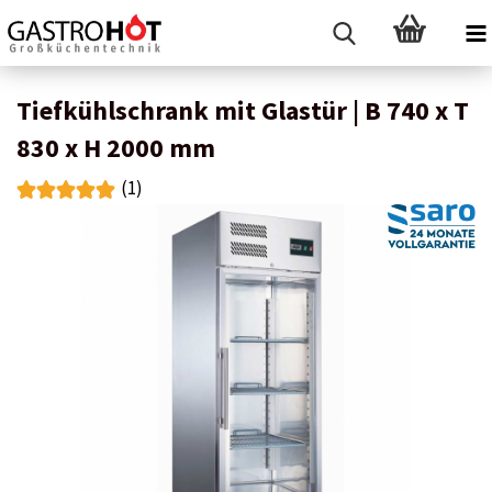
Tiefkühlschrank mit Glastür | B 740 x T
830 x H 2000 mm
(1)