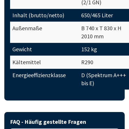
(2/1 GN)
Inhalt (brutto/netto)
650/465 Liter
Außenmaße
B 740 x T 830 x H
2010 mm
Gewicht
152 kg
Kältemittel
R290
Energieeffizienzklasse
D (Spektrum A+++
bis E)
FAQ - Häufig gestellte Fragen