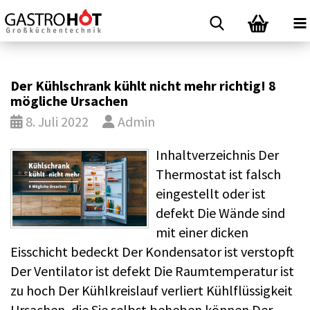
Der Kühlschrank kühlt nicht mehr richtig! 8
mögliche Ursachen
8. Juli 2022
Admin
Inhaltverzeichnis Der
Thermostat ist falsch
eingestellt oder ist
defekt Die Wände sind
mit einer dicken
Eisschicht bedeckt Der Kondensator ist verstopft
Der Ventilator ist defekt Die Raumtemperatur ist
zu hoch Der Kühlkreislauf verliert Kühlflüssigkeit
Ursa­chen, die Sie selbst behe­ben kön­nen Der