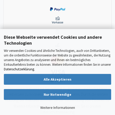
Diese Webseite verwendet Cookies und andere
Technologien
Wir verwenden Cookies und ähnliche Technologien, auch von Drittanbietern,
um die ordentliche Funktionsweise der Website zu gewährleisten, die Nutzung
unseres Angebotes zu analysieren und Ihnen ein bestmögliches
Einkaufserlebnis bieten zu können. Weitere Informationen finden Sie in unserer
Datenschutzerklärung
.
Alle Akzeptieren
Um unsere Webseite für Sie optimal zu gestalten und fortlaufend
verbessern zu können, verwenden wir Cookies. Durch die weitere
Nur Notwendige
Nutzung der Webseite stimmen Sie der Verwendung von Cookies zu.
Weitere Informationen zu Cookies erhalten Sie in unserer
Weitere Informationen
Datenschutzerklärung.