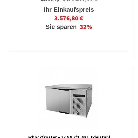
Ihr Einkaufspreis
3.576,80 €
32%
Sie sparen
Schockfroster – 3× GN 2/3, 40 L, Edelstahl