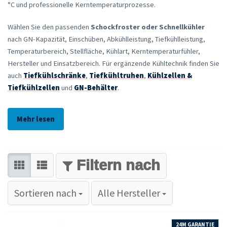
°C und professionelle Kerntemperaturprozesse.
Wählen Sie den passenden
Schockfroster oder Schnellkühler
nach GN-Kapazität, Einschüben, Abkühlleistung, Tiefkühlleistung,
Temperaturbereich, Stellfläche, Kühlart, Kerntemperaturfühler,
Hersteller und Einsatzbereich. Für ergänzende Kühltechnik finden Sie
auch
Tiefkühlschränke
,
Tiefkühltruhen
,
Kühlzellen &
Tiefkühlzellen
und
GN-Behälter
.
Mehr lesen
FILTER
Sortieren nach
Sortieren nach
Alle Hersteller
24M GARANTIE