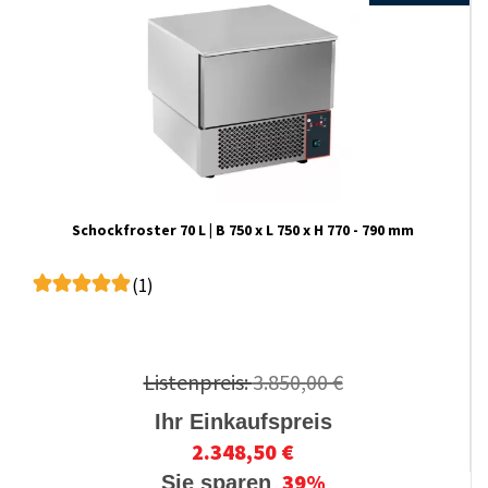
Schockfroster 70 L | B 750 x L 750 x H 770 - 790 mm
(1)
Listenpreis:
3.850,00 €
Ihr Einkaufspreis
2.348,50 €
39%
Sie sparen