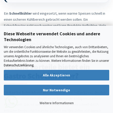
Ein
Schnellkühler
wird eingesetzt, wenn warme Speisen schnell in
einen sicheren Kühlbereich gebracht werden sollen. Ein
Schockfroster geht noch weiter und kann Produkte tiefkühlen. Viele
Geräte kombinieren beide Funktionen: Schnellkühlen und
Diese Webseite verwendet Cookies und andere
Schockfrosten. Dadurch lassen sich Produktionsabläufe planen,
Technologien
Speisen vorbereiten, Lagerzeiten verbessern und
Wir verwenden Cookies und ähnliche Technologien, auch von Drittanbietern,
Lebensmittelverluste reduzieren.
um die ordentliche Funktionsweise der Website zu gewährleisten, die Nutzung
unseres Angebotes zu analysieren und Ihnen ein bestmögliches
Einkaufserlebnis bieten zu können. Weitere Informationen finden Sie in unserer
Welche Vorteile bietet ein
Datenschutzerklärung
.
Gastro Schockfroster?
Alle Akzeptieren
Nur Notwendige
Ein
Gastro Schockfroster
beschleunigt den Kühlprozess deutlich
gegenüber normalem Abkühlen im Raum oder Einlagern in einen
Weitere Informationen
Kühlschrank. Das ist wichtig, weil warme Speisen schnell durch
kritische Temperaturbereiche geführt werden sollen und danach