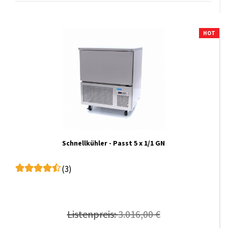
HOT
Schnellkühler - Passt 5 x 1/1 GN
(3)
Listenpreis:
3.016,00 €