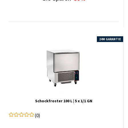
24M GARANTIE
Schockfroster 100 L | 5 x 1/1 GN
(0)